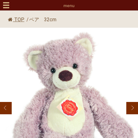
menu
TOP
/
ベア 32cm