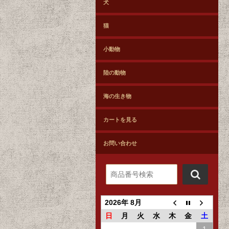
犬
猫
小動物
陸の動物
海の生き物
カートを見る
お問い合わせ
2026年 8月
日
月
火
水
木
金
土