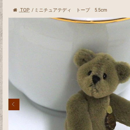
TOP
/
ミニチュアテディ トープ 5.5cm