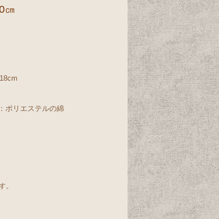
0㎝
18cm
：ポリエステルの綿
す。