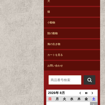
犬
猫
小動物
陸の動物
海の生き物
カートを見る
お問い合わせ
2026年 8月
日
月
火
水
木
金
土