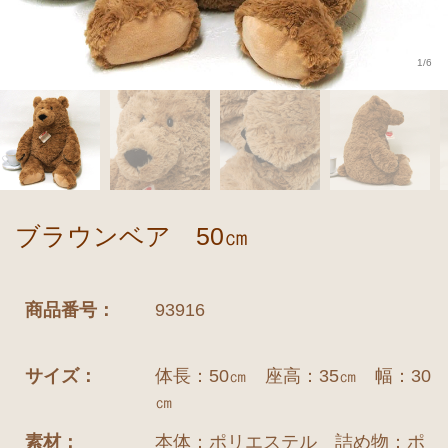
1/6
ブラウンベア 50㎝
商品番号：
93916
サイズ：
体長：50㎝ 座高：35㎝ 幅：30
㎝
素材：
本体：ポリエステル 詰め物：ポ