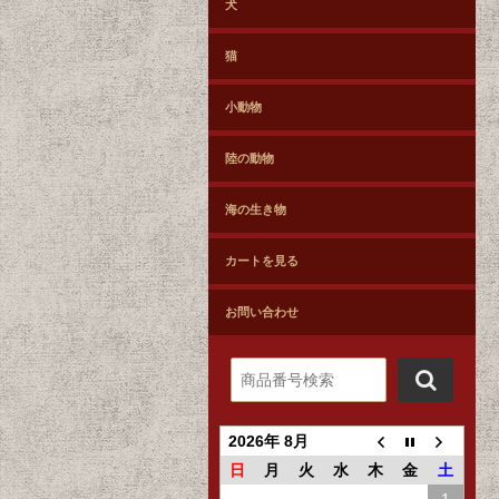
犬
猫
小動物
陸の動物
海の生き物
カートを見る
お問い合わせ
2026年 8月
日
月
火
水
木
金
土